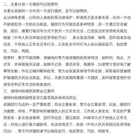
二、夫妻分居一方骚扰可以报警吗
夫妻分居期间一方对另一方进行骚扰，是可以报警的。
从法律角度看，公民的人身权利受法律保护，即便双方是夫妻关系，任何一方也
不能侵犯另一方的合法权益。骚扰行为可能涉及多种情形，若一方通过言语威
胁、跟踪、频繁打电话等方式干扰另一方正常生活，已违反治安管理相关规定。
根据《中华人民共和国治安管理处罚法》，多次发送淫秽、侮辱、恐吓或者其他
信息，干扰他人正常生活等行为，公安机关可对行为人处以相应处罚，包括警
告、罚款、拘留。
报警时，要尽可能清晰、准确地向警方描述骚扰的具体情况，如时间、地点、方
式等，并保留相关证据，如聊天记录、通话录音、视频等，以便警方更好地了解
事情全貌，作出正确判断和处理。警方会依据具体情节和证据，采取相应措施维
护被骚扰方的合法权益。所以，夫妻分居期间遭遇一方骚扰，及时报警是维护自
身安全和正常生活的有效途径。
三、感情纠纷骚扰报警会立案吗
感情纠纷骚扰报警是否立案需视具体情况而定。
若骚扰行为达到一定严重程度，符合立案标准，警方会立案处理。比如，骚扰行
为频繁、持续，严重影响到被骚扰人的正常生活、工作或人身安全。常见的严重
情形有：多次发送侮辱、恐吓等信息；通过跟踪、纠缠等方式干扰他人正常生
活；对他人进行暴力威胁等。在这些情况下，依据《中华人民共和国治安管理处
罚法》，警方可对骚扰者予以相应处罚，包括警告、罚款、拘留等。