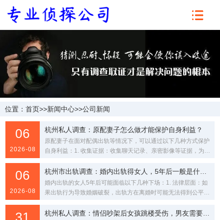
位置：
首页
>>
新闻中心
>>
公司新闻
杭州私人调查：原配妻子怎么做才能保护自身利益？
06
原配妻子在面对配偶出轨等情况下，可以通过以下几种方式保护
2026-08
自身利益：1. 收集证据：收集聊天记录、亲密影像等证据，为财
产分割和可能的法律诉讼做准备。2. 了解财产...
杭州市出轨调查：婚内出轨得女人，5年后一般是什么下场
06
婚内出轨的女人5年后可能面临以下几种下场：1. 法律层面：如
2026-08
果出轨行为导致婚姻破裂，出轨方在离婚时可能无法得到公平的
财产分割，法院会按照照顾子女、女方和无过错方...
杭州私人调查：情侣吵架后女孩跳楼受伤，男友需要承担法律责任吗？
31