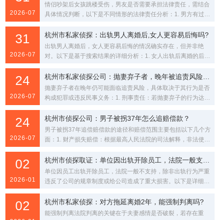
情侣吵架后女孩跳楼受伤，男友是否需要承担法律责任，需结合
2026-07
具体情况判断，以下是不同情形的法律责任分析：1. 男方有过错
行为：若男方在吵架中有言语侮辱、推搡等过错行...
杭州市私家侦探：出轨男人离婚后,女人更容易后悔吗?
31
出轨男人离婚后，女人更容易后悔的情况确实存在，但并非绝
2026-07
对。以下是基于搜索结果的详细分析：1. 女人出轨后离婚的后悔
心理：女人在出轨后离婚，通常会经历三个阶段的后...
杭州市私家侦探公司：抛妻弃子者，晚年被追责风险大吗？
24
抛妻弃子者在晚年仍可能面临追责风险，具体取决于其行为是否
2026-07
构成犯罪或违反民事义务：1. 刑事责任：若抛妻弃子的行为达到
情节恶劣的程度，例如导致被遗弃者重伤、死亡或...
杭州市侦探公司：男子被拐37年怎么追赔偿款？
24
男子被拐37年追偿赔偿款的途径和赔偿范围主要包括以下几个方
2026-07
面：1. 财产损失赔偿：根据最高人民法院的司法解释，非法使被
监护人脱离监护，监护人请求赔偿为恢复监护状...
杭州市侦探取证：单位因出轨开除员工，法院一般支持吗?
02
单位因员工出轨开除员工，法院一般不支持，除非出轨行为严重
2026-01
违反了公司的规章制度或给公司造成了重大损害。以下是详细解
释：1. 一般情况：员工出轨通常不被视为可以合法...
杭州市私家侦探：对方拖延离婚2年，能强制判离吗?
02
能强制判离法院判离的关键在于夫妻感情是否破裂，若存在重