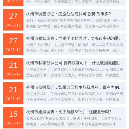
2026-01
婚、与他人同居、实施家庭暴力等法定情形，或因感情不和分居
满两年，法院会判决离婚。如果第一次起诉未判离，之后...
杭州市调查取证：怎么让法院认可‘强势’为事实?
27
如何让法院认可“强势”为事实在法律程序中，“强势”通常不是一个
2025-12
明确的法律术语，但它可以用来描述一方当事人在特定情境下的
行为特征。要让法院认可“强势”为事实，需要...
杭州市婚姻调查：当妻子冷处理时，丈夫该主动沟通还是沉默?
27
当妻子冷处理时，丈夫是否应该主动沟通，可以从以下几个方面
2025-12
来考虑：主动沟通的好处：主动沟通可以避免矛盾升级，减少误
解和猜疑。通过沟通，双方可以表达自己的感受和需求...
杭州市私家侦探公司;抚养权官司中，什么证据最能胜诉?
21
争夺抚养权时，可以考虑以下几种最有利的证据：1. 证明自己更
2025-12
适合抚养子女：这包括工资收入、教育程度等优势，可以收集工
资表、纳税证明、学位证书等证据；子女随自己生...
杭州市侦探取证：如果自己想争取抚养权，最有力的证据是什么?
21
争夺抚养权时，可以考虑以下几种最有利的证据：1. 证明自己更
2025-12
适合抚养子女：这包括工资收入、教育程度等优势，可以收集工
资表、纳税证明、学位证书等证据；子女随自己生...
杭州市婚姻调查：丈夫沉默3个月，还能复合吗?
15
丈夫沉默3个月是否还能复合，取决于多种因素：心理学和社会
2025-12
学角度：从心理学角度看，断联几个月后复合的可能性较小，因