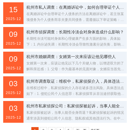
为问题可能再次浮现，导致分手概率增大。但从社会学...
杭州市私人调查：在离婚诉讼中，如何合理举证个人债务？
15
在离婚诉讼中合理举证个人债务的方法在离婚诉讼中，若主张某
2025-12
项债务为个人债务而非夫妻共同债务，需遵循以下举证策略：收
集书面证据：如欠条、借款流水、银行流水账单、转账...
杭州市侦探调查：长期性冷淡会对身体造成什么影响？
09
长期性冷淡可能对身体和心理健康产生多方面的影响，具体如
2025-12
下：1. 内分泌失调：长期性冷淡会导致性激素分泌失衡，影响内
分泌系统的正常功能。例如，雌激素分泌减少可能会...
杭州市婚姻调查：女婿第一次来应该让他见哪些人
09
女婿第一次来，应该让他见以下几个关键人物，以增进双方的了
2025-12
解和亲近感：1. 父母：作为最基本的见面对象，女婿应当首先与
女朋友的父母见面，这是建立未来家庭关系的基础...
杭州市调查取证：维权中，私家侦探介入，具体违法点在哪?
03
在维权过程中，私家侦探的介入存在诸多违法风险。具体违法点
2025-12
如下：1. 侵犯公民个人信息罪：私家侦探常从非法途径获取他人
身份证号、行踪等隐私信息，情节严重的构成侵犯...
杭州市私家侦探公司：私家侦探被起诉，当事人能全身而退吗?
03
私家侦探被起诉，当事人能否全身而退？私家侦探被起诉的情况
2025-12
通常涉及到侵犯公民个人信息、隐私权或其他违法行为。在中
国，私家侦探的法律地位尚未明确，这使得他们在进行调...